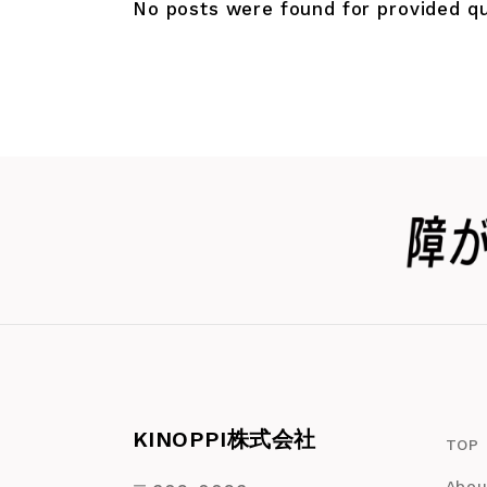
No posts were found for provided q
KINOPPI株式会社
TOP
Abou