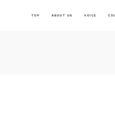
Skip
to
the
content
セミナー・ご相
TOP
ABOUT US
VOICE
CO
開業・運営サポ
セ
開